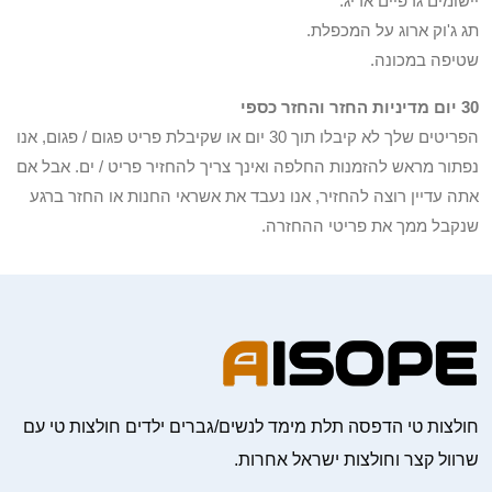
יישומים גרפיים אריג.
תג ג'וק ארוג על המכפלת.
שטיפה במכונה.
30 יום מדיניות החזר והחזר כספי
הפריטים שלך לא קיבלו תוך 30 יום או שקיבלת פריט פגום / פגום, אנו
נפתור מראש להזמנות החלפה ואינך צריך להחזיר פריט / ים. אבל אם
אתה עדיין רוצה להחזיר, אנו נעבד את אשראי החנות או החזר ברגע
שנקבל ממך את פריטי ההחזרה.
חולצות טי הדפסה תלת מימד לנשים/גברים ילדים חולצות טי עם
שרוול קצר וחולצות ישראל אחרות.