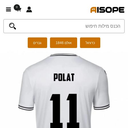
0
כדורגל
אולם 1846
גברים