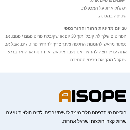
יישומים גרפיים אריג.
תג ג'וק ארוג על המכפלת.
שטיפה במכונה.
30 יום מדיניות החזר והחזר כספי
הפריטים שלך לא קיבלו תוך 30 יום או שקיבלת פריט פגום / פגום, אנו
נפתור מראש להזמנות החלפה ואינך צריך להחזיר פריט / ים. אבל אם
אתה עדיין רוצה להחזיר, אנו נעבד את אשראי החנות או החזר ברגע
שנקבל ממך את פריטי ההחזרה.
חולצות טי הדפסה תלת מימד לנשים/גברים ילדים חולצות טי עם
שרוול קצר וחולצות ישראל אחרות.