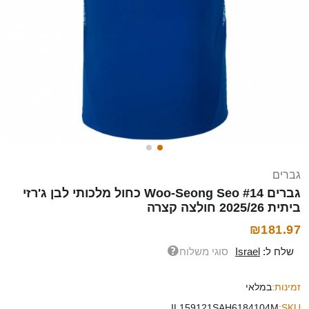
גברים
גברים Woo-Seong Seo #14 כחול מלכותי לבן ג'רזי
ביתית 2025/26 חולצה קצרה
₪181.97
שלח ל:
Israel
סוגי משלוח
זמינות:
במלאי
IL159121SAH6184104M
SKU: