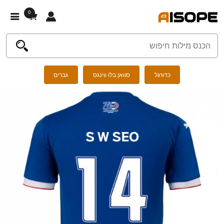
0
כדורגל
סוואן בלו ווינגס
גברים