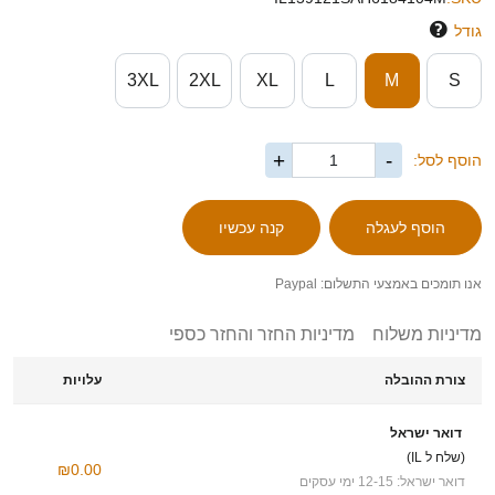
גודל
3XL
2XL
XL
L
M
S
+
-
הוסף לסל:
אנו תומכים באמצעי התשלום: Paypal
מדיניות משלוח
מדיניות החזר והחזר כספי
צורת ההובלה
עלויות
דואר ישראל
(שלח ל IL)
₪0.00
דואר ישראל: 12-15 ימי עסקים