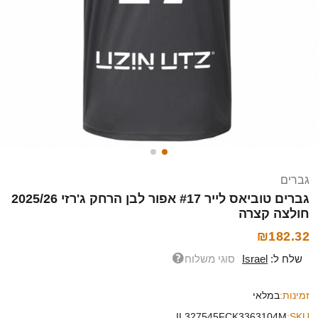
גברים
גברים טוביאס לייר #17 אפור לבן הרחק ג'רזי 2025/26
חולצה קצרה
₪182.32
שלח ל:
Israel
סוגי משלוח
זמינות:
במלאי
IL327545FCK3363104M
SKU: