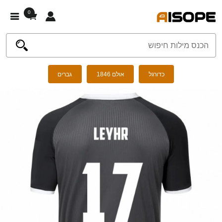
0
כדורגל
אולם 1846
גברים