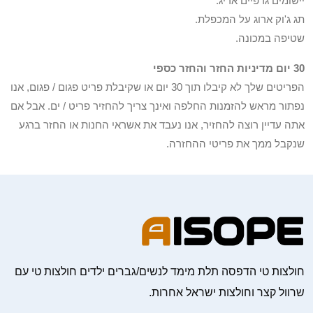
יישומים גרפיים אריג.
תג ג'וק ארוג על המכפלת.
שטיפה במכונה.
30 יום מדיניות החזר והחזר כספי
הפריטים שלך לא קיבלו תוך 30 יום או שקיבלת פריט פגום / פגום, אנו
נפתור מראש להזמנות החלפה ואינך צריך להחזיר פריט / ים. אבל אם
אתה עדיין רוצה להחזיר, אנו נעבד את אשראי החנות או החזר ברגע
שנקבל ממך את פריטי ההחזרה.
חולצות טי הדפסה תלת מימד לנשים/גברים ילדים חולצות טי עם
שרוול קצר וחולצות ישראל אחרות.