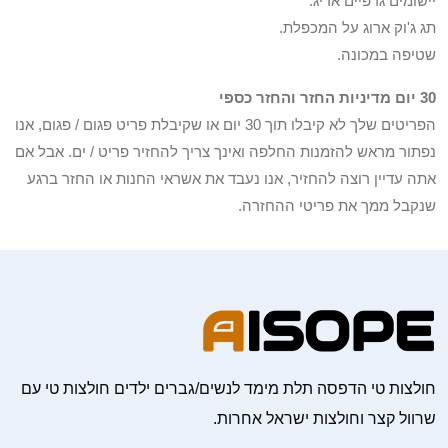
יישומים גרפיים אריג.
תג ג'וק ארוג על המכפלת.
שטיפה במכונה.
30 יום מדיניות החזר והחזר כספי
הפריטים שלך לא קיבלו תוך 30 יום או שקיבלת פריט פגום / פגום, אנו
נפתור מראש להזמנות החלפה ואינך צריך להחזיר פריט / ים. אבל אם
אתה עדיין רוצה להחזיר, אנו נעבד את אשראי החנות או החזר ברגע
שנקבל ממך את פריטי ההחזרה.
חולצות טי הדפסה תלת מימד לנשים/גברים ילדים חולצות טי עם
שרוול קצר וחולצות ישראל אחרות.