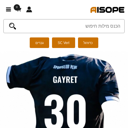
0
כדורגל
SC Verl
גברים