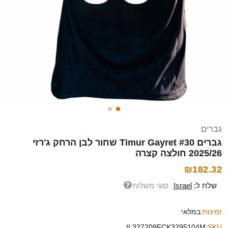
גברים
גברים Timur Gayret #30 שחור לבן הרחק ג'רזי
2025/26 חולצה קצרה
₪182.32
שלח ל:
Israel
סוגי משלוח
זמינות:
במלאי
IL327209FCK3295104M
SKU: