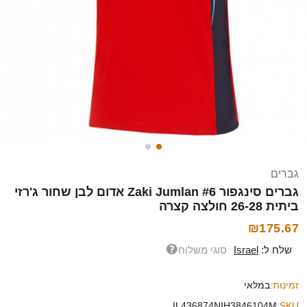
גברים
גברים סינגפור Zaki Jumlan #6 אדום לבן שחור ג'רזי
ביתית 26-28 חולצה קצרה
₪175.67
שלח ל:
Israel
סוגי משלוח
זמינות:
במלאי
IL436874NIH3846104M
SKU: