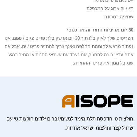
יישומים גרפיים אריג.
תג ג'וק ארוג על המכפלת.
שטיפה במכונה.
30 יום מדיניות החזר והחזר כספי
הפריטים שלך לא קיבלו תוך 30 יום או שקיבלת פריט פגום / פגום, אנו
נפתור מראש להזמנות החלפה ואינך צריך להחזיר פריט / ים. אבל אם
אתה עדיין רוצה להחזיר, אנו נעבד את אשראי החנות או החזר ברגע
שנקבל ממך את פריטי ההחזרה.
חולצות טי הדפסה תלת מימד לנשים/גברים ילדים חולצות טי עם
שרוול קצר וחולצות ישראל אחרות.