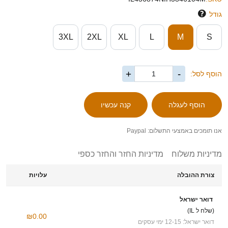
גודל
3XL
2XL
XL
L
M
S
+
-
הוסף לסל:
אנו תומכים באמצעי התשלום: Paypal
מדיניות משלוח
מדיניות החזר והחזר כספי
צורת ההובלה
עלויות
דואר ישראל
(שלח ל IL)
₪0.00
דואר ישראל: 12-15 ימי עסקים