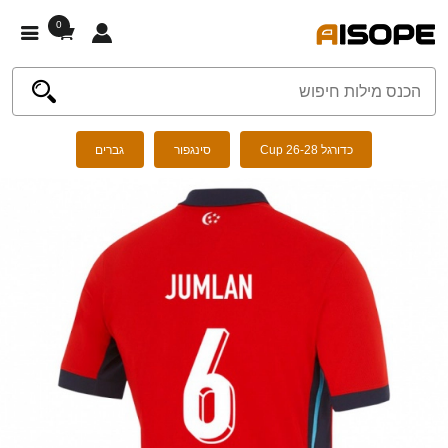
0
כדורגל Cup 26-28
סינגפור
גברים