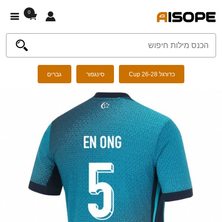
0
כדורגל Cup 26-28
סינגפור
גברים