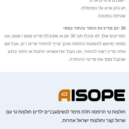
יישומים גרפיים אריג.
תג ג'וק ארוג על המכפלת.
שטיפה במכונה.
30 יום מדיניות החזר והחזר כספי
הפריטים שלך לא קיבלו תוך 30 יום או שקיבלת פריט פגום / פגום, אנו
נפתור מראש להזמנות החלפה ואינך צריך להחזיר פריט / ים. אבל אם
אתה עדיין רוצה להחזיר, אנו נעבד את אשראי החנות או החזר ברגע
שנקבל ממך את פריטי ההחזרה.
חולצות טי הדפסה תלת מימד לנשים/גברים ילדים חולצות טי עם
שרוול קצר וחולצות ישראל אחרות.