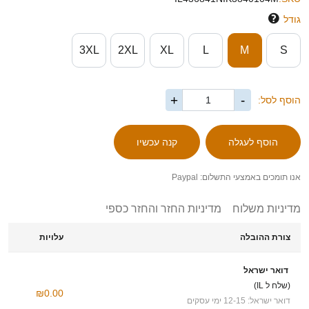
גודל
3XL
2XL
XL
L
M
S
+
-
הוסף לסל:
אנו תומכים באמצעי התשלום: Paypal
מדיניות משלוח
מדיניות החזר והחזר כספי
צורת ההובלה
עלויות
דואר ישראל
(שלח ל IL)
₪0.00
דואר ישראל: 12-15 ימי עסקים