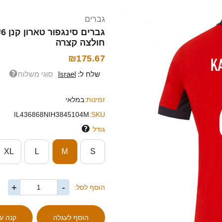
גברים
חולצה קצרה
₪175.67
שלח ל:
Israel
סוגי משלוח
זמינות:
במלאי
IL436868NIH3845104M
SKU:
גודל
XL
L
M
S
+
-
הוסף לסל: