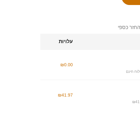
החזר כספי
עלויות
₪0.00
וח חינם
₪41.97