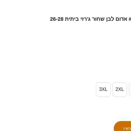
גברים סינגפור טארון קנן #6 אדום לבן שחור ג'רזי ביתית 26-28
3XL
2XL