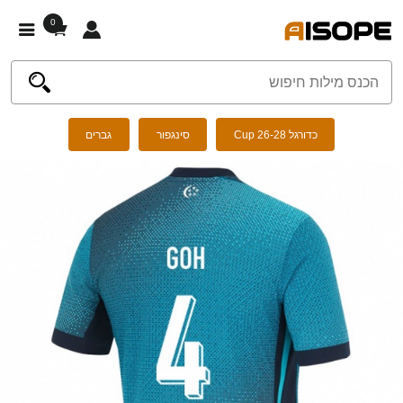
0
כדורגל Cup 26-28
סינגפור
גברים