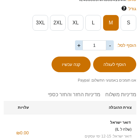
גודל
3XL
2XL
XL
L
M
S
+
-
הוסף לסל:
אנו תומכים באמצעי התשלום: Paypal
מדיניות משלוח
מדיניות החזר והחזר כספי
צורת ההובלה
עלויות
דואר ישראל
(שלח ל IL)
₪0.00
דואר ישראל: 12-15 ימי עסקים