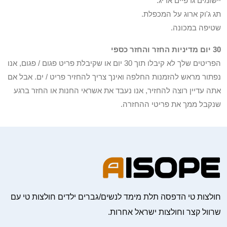
יישומים גרפיים אריג.
תג ג'וק ארוג על המכפלת.
שטיפה במכונה.
30 יום מדיניות החזר והחזר כספי
הפריטים שלך לא קיבלו תוך 30 יום או שקיבלת פריט פגום / פגום, אנו
נפתור מראש להזמנות החלפה ואינך צריך להחזיר פריט / ים. אבל אם
אתה עדיין רוצה להחזיר, אנו נעבד את אשראי החנות או החזר ברגע
שנקבל ממך את פריטי ההחזרה.
חולצות טי הדפסה תלת מימד לנשים/גברים ילדים חולצות טי עם
שרוול קצר וחולצות ישראל אחרות.