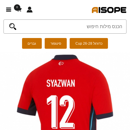
0
כדורגל Cup 26-28
סינגפור
גברים