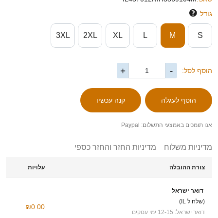
גודל
3XL
2XL
XL
L
M
S
+
-
הוסף לסל:
אנו תומכים באמצעי התשלום: Paypal
מדיניות משלוח
מדיניות החזר והחזר כספי
צורת ההובלה
עלויות
דואר ישראל
(שלח ל IL)
₪0.00
דואר ישראל: 12-15 ימי עסקים