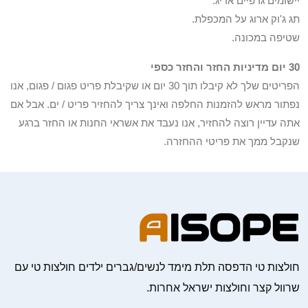
יישומים גרפיים אריג.
תג ג'וק ארוג על המכפלת.
שטיפה במכונה.
30 יום מדיניות החזר והחזר כספי
הפריטים שלך לא קיבלו תוך 30 יום או שקיבלת פריט פגום / פגום, אנו
נפתור מראש להזמנות החלפה ואינך צריך להחזיר פריט / ים. אבל אם
אתה עדיין רוצה להחזיר, אנו נעבד את אשראי החנות או החזר ברגע
שנקבל ממך את פריטי ההחזרה.
חולצות טי הדפסה תלת מימד לנשים/גברים ילדים חולצות טי עם
שרוול קצר וחולצות ישראל אחרות.