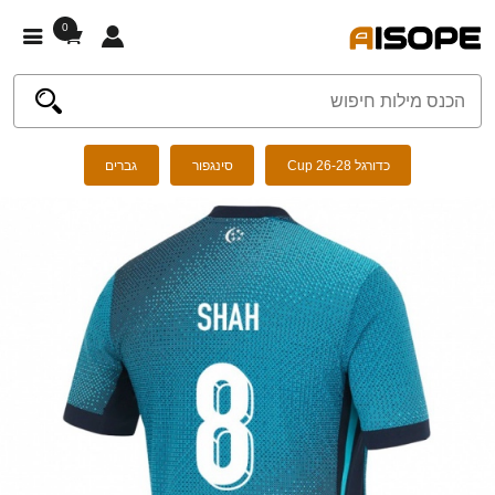
0
כדורגל Cup 26-28
סינגפור
גברים