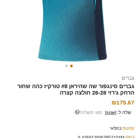
גברים
גברים סינגפור שה שהיראן #8 טורקיז כהה שחור
הרחק ג'רזי 26-28 חולצה קצרה
₪175.67
שלח ל:
Israel
סוגי משלוח
זמינות:
במלאי
IL436913NIK3852104M
SKU: