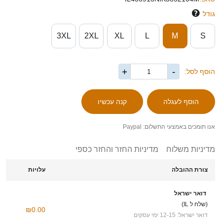
גודל
3XL
2XL
XL
L
M
S
+
-
הוסף לסל:
אנו תומכים באמצעי התשלום: Paypal
מדיניות משלוח
מדיניות החזר והחזר כספי
צורת ההובלה
עלויות
דואר ישראל
(שלח ל IL)
₪0.00
דואר ישראל: 12-15 ימי עסקים