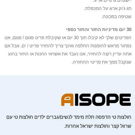
יישומים גרפיים אריג.
תג ג'וק ארוג על המכפלת.
שטיפה במכונה.
30 יום מדיניות החזר והחזר כספי
הפריטים שלך לא קיבלו תוך 30 יום או שקיבלת פריט פגום / פגום, אנו
נפתור מראש להזמנות החלפה ואינך צריך להחזיר פריט / ים. אבל אם
אתה עדיין רוצה להחזיר, אנו נעבד את אשראי החנות או החזר ברגע
שנקבל ממך את פריטי ההחזרה.
חולצות טי הדפסה תלת מימד לנשים/גברים ילדים חולצות טי עם
שרוול קצר וחולצות ישראל אחרות.