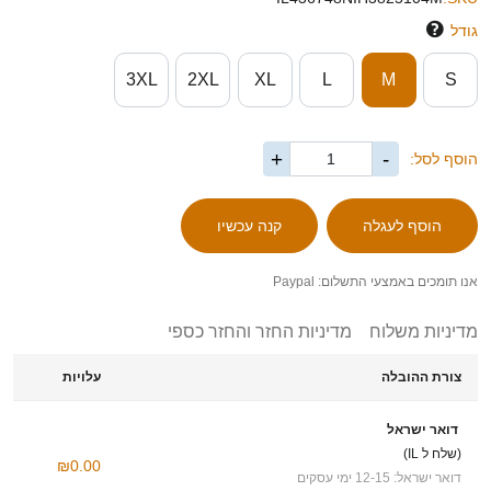
גודל
3XL
2XL
XL
L
M
S
+
-
הוסף לסל:
אנו תומכים באמצעי התשלום: Paypal
מדיניות משלוח
מדיניות החזר והחזר כספי
צורת ההובלה
עלויות
דואר ישראל
(שלח ל IL)
₪0.00
דואר ישראל: 12-15 ימי עסקים