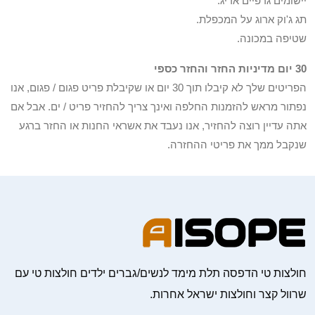
יישומים גרפיים אריג.
תג ג'וק ארוג על המכפלת.
שטיפה במכונה.
30 יום מדיניות החזר והחזר כספי
הפריטים שלך לא קיבלו תוך 30 יום או שקיבלת פריט פגום / פגום, אנו
נפתור מראש להזמנות החלפה ואינך צריך להחזיר פריט / ים. אבל אם
אתה עדיין רוצה להחזיר, אנו נעבד את אשראי החנות או החזר ברגע
שנקבל ממך את פריטי ההחזרה.
חולצות טי הדפסה תלת מימד לנשים/גברים ילדים חולצות טי עם
שרוול קצר וחולצות ישראל אחרות.