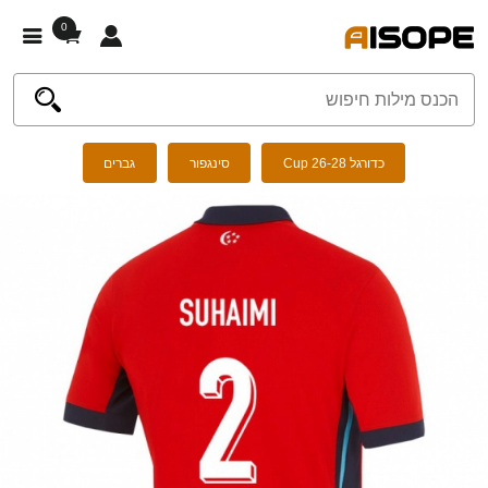
0
כדורגל Cup 26-28
סינגפור
גברים