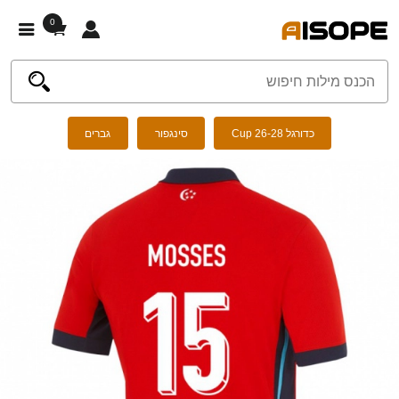
0
כדורגל Cup 26-28
סינגפור
גברים