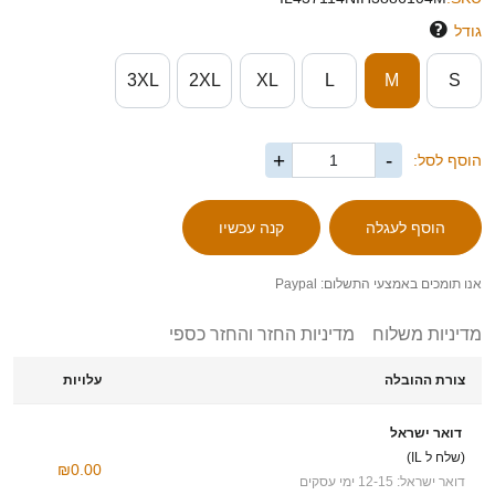
גודל
3XL
2XL
XL
L
M
S
+
-
הוסף לסל:
אנו תומכים באמצעי התשלום: Paypal
מדיניות משלוח
מדיניות החזר והחזר כספי
צורת ההובלה
עלויות
דואר ישראל
(שלח ל IL)
₪0.00
דואר ישראל: 12-15 ימי עסקים