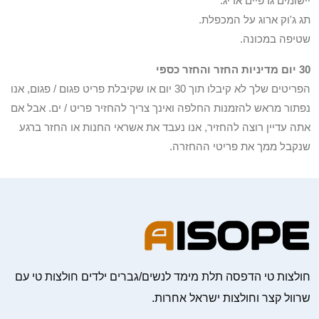
יישומים גרפיים אריג.
תג ג'וק ארוג על המכפלת.
שטיפה במכונה.
30 יום מדיניות החזר והחזר כספי
הפריטים שלך לא קיבלו תוך 30 יום או שקיבלת פריט פגום / פגום, אנו
נפתור מראש להזמנות החלפה ואינך צריך להחזיר פריט / ים. אבל אם
אתה עדיין רוצה להחזיר, אנו נעבד את אשראי החנות או החזר ברגע
שנקבל ממך את פריטי ההחזרה.
חולצות טי הדפסה תלת מימד לנשים/גברים ילדים חולצות טי עם
שרוול קצר וחולצות ישראל אחרות.