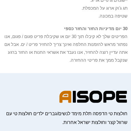
יישומים גרפיים אריג.
תג ג'וק ארוג על המכפלת.
שטיפה במכונה.
30 יום מדיניות החזר והחזר כספי
הפריטים שלך לא קיבלו תוך 30 יום או שקיבלת פריט פגום / פגום, אנו
נפתור מראש להזמנות החלפה ואינך צריך להחזיר פריט / ים. אבל אם
אתה עדיין רוצה להחזיר, אנו נעבד את אשראי החנות או החזר ברגע
שנקבל ממך את פריטי ההחזרה.
חולצות טי הדפסה תלת מימד לנשים/גברים ילדים חולצות טי עם
שרוול קצר וחולצות ישראל אחרות.