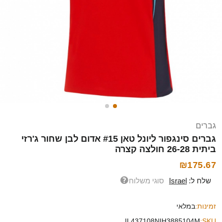
גברים
גברים סינגפור ליונל טאן #15 אדום לבן שחור ג'רזי
ביתית 26-28 חולצה קצרה
₪175.67
שלח ל:
Israel
סוגי משלוח
זמינות:
במלאי
IL437108NIH3885104M
SKU: