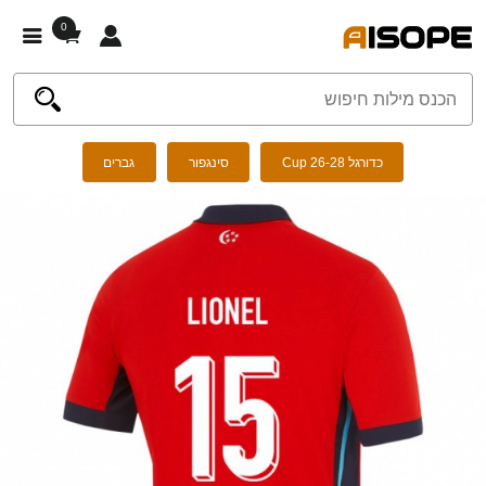
0
כדורגל Cup 26-28
סינגפור
גברים