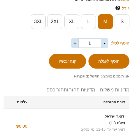
גודל
3XL
2XL
XL
L
M
S
+
-
הוסף לסל:
אנו תומכים באמצעי התשלום: Paypal
מדיניות משלוח
מדיניות החזר והחזר כספי
צורת ההובלה
עלויות
דואר ישראל
(שלח ל IL)
₪0.00
דואר ישראל: 12-15 ימי עסקים