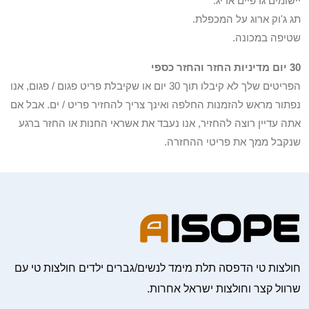
יישומים גרפיים אריג.
תג ג'וק ארוג על המכפלת.
שטיפה במכונה.
30 יום מדיניות החזר והחזר כספי
הפריטים שלך לא קיבלו תוך 30 יום או שקיבלת פריט פגום / פגום, אנו
נפתור מראש להזמנות החלפה ואינך צריך להחזיר פריט / ים. אבל אם
אתה עדיין רוצה להחזיר, אנו נעבד את אשראי החנות או החזר ברגע
שנקבל ממך את פריטי ההחזרה.
חולצות טי הדפסה תלת מימד לנשים/גברים ילדים חולצות טי עם
שרוול קצר וחולצות ישראל אחרות.