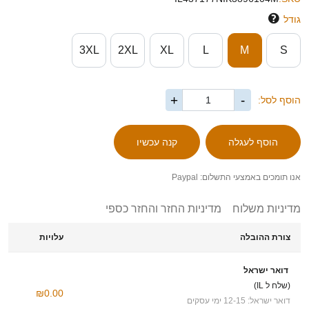
גודל
3XL
2XL
XL
L
M
S
+
-
הוסף לסל:
אנו תומכים באמצעי התשלום: Paypal
מדיניות משלוח
מדיניות החזר והחזר כספי
צורת ההובלה
עלויות
דואר ישראל
(שלח ל IL)
₪0.00
דואר ישראל: 12-15 ימי עסקים