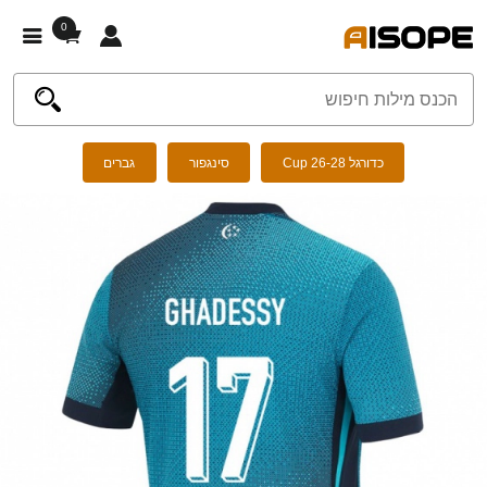
0
כדורגל Cup 26-28
סינגפור
גברים