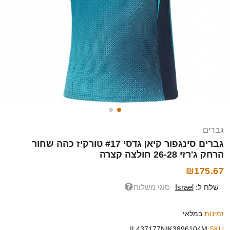
גברים
גברים סינגפור קיאן גדסי #17 טורקיז כהה שחור
הרחק ג'רזי 26-28 חולצה קצרה
₪175.67
שלח ל:
Israel
סוגי משלוח
זמינות:
במלאי
IL437177NIK3896104M
SKU: