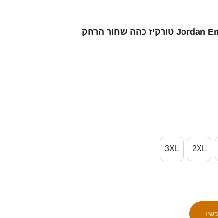
גברים סינגפור Jordan Emaviwe #18 טורקיז כהה שחור הרחק
3XL
2XL