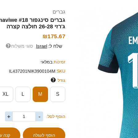
גברים
ג'רזי 26-28 חולצה קצרה
₪175.67
שלח ל:
Israel
סוגי משלוח
זמינות:
במלאי
IL437201NIK3900104M
SKU:
גודל
XL
L
M
S
+
-
הוסף לסל: