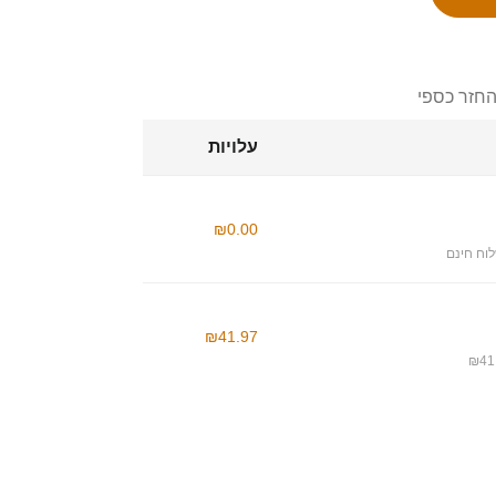
החזר כספי
עלויות
₪0.00
וח חינם
₪41.97