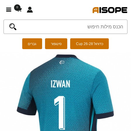
0
כדורגל Cup 26-28
סינגפור
גברים