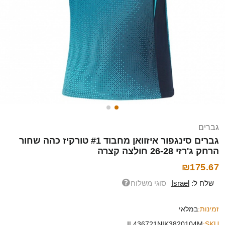
גברים
גברים סינגפור איזוואן מחבוד #1 טורקיז כהה שחור
הרחק ג'רזי 26-28 חולצה קצרה
₪175.67
שלח ל:
Israel
סוגי משלוח
זמינות:
במלאי
IL436721NIK3820104M
SKU: