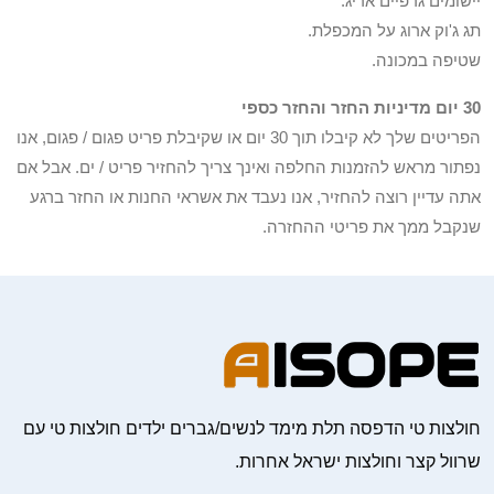
יישומים גרפיים אריג.
תג ג'וק ארוג על המכפלת.
שטיפה במכונה.
30 יום מדיניות החזר והחזר כספי
הפריטים שלך לא קיבלו תוך 30 יום או שקיבלת פריט פגום / פגום, אנו
נפתור מראש להזמנות החלפה ואינך צריך להחזיר פריט / ים. אבל אם
אתה עדיין רוצה להחזיר, אנו נעבד את אשראי החנות או החזר ברגע
שנקבל ממך את פריטי ההחזרה.
חולצות טי הדפסה תלת מימד לנשים/גברים ילדים חולצות טי עם
שרוול קצר וחולצות ישראל אחרות.