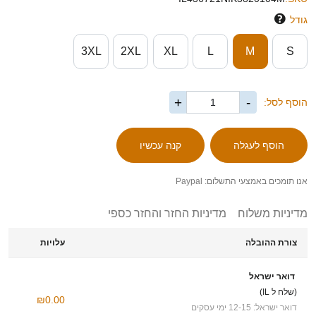
גודל
3XL
2XL
XL
L
M
S
+
-
הוסף לסל:
אנו תומכים באמצעי התשלום: Paypal
מדיניות משלוח
מדיניות החזר והחזר כספי
צורת ההובלה
עלויות
דואר ישראל
(שלח ל IL)
₪0.00
דואר ישראל: 12-15 ימי עסקים