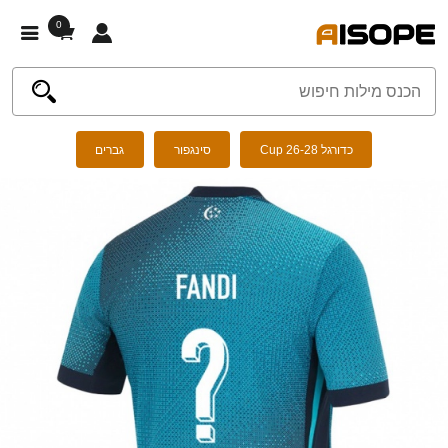
0
כדורגל Cup 26-28
סינגפור
גברים