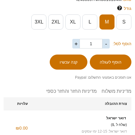
גודל
3XL
2XL
XL
L
M
S
+
-
הוסף לסל:
אנו תומכים באמצעי התשלום: Paypal
מדיניות משלוח
מדיניות החזר והחזר כספי
צורת ההובלה
עלויות
דואר ישראל
(שלח ל IL)
₪0.00
דואר ישראל: 12-15 ימי עסקים