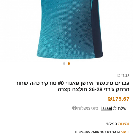
גברים
גברים סינגפור אירפן פאנדי #0 טורקיז כהה שחור
הרחק ג'רזי 26-28 חולצה קצרה
₪175.67
שלח ל:
Israel
סוגי משלוח
זמינות:
במלאי
IL436697NIK3816104M
SKU: