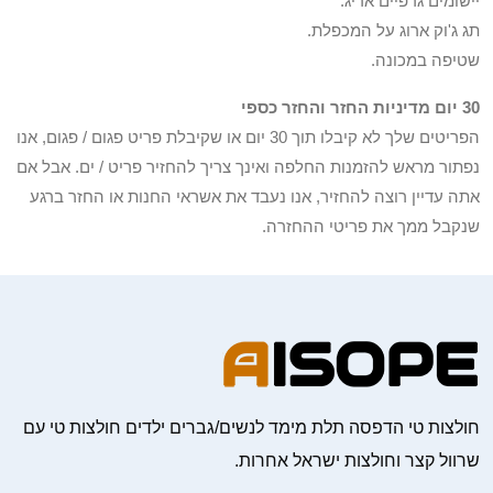
יישומים גרפיים אריג.
תג ג'וק ארוג על המכפלת.
שטיפה במכונה.
30 יום מדיניות החזר והחזר כספי
הפריטים שלך לא קיבלו תוך 30 יום או שקיבלת פריט פגום / פגום, אנו
נפתור מראש להזמנות החלפה ואינך צריך להחזיר פריט / ים. אבל אם
אתה עדיין רוצה להחזיר, אנו נעבד את אשראי החנות או החזר ברגע
שנקבל ממך את פריטי ההחזרה.
חולצות טי הדפסה תלת מימד לנשים/גברים ילדים חולצות טי עם
שרוול קצר וחולצות ישראל אחרות.