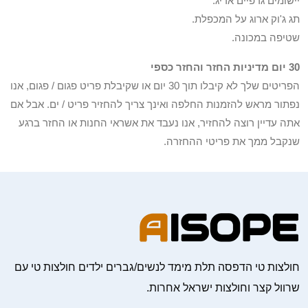
יישומים גרפיים אריג.
תג ג'וק ארוג על המכפלת.
שטיפה במכונה.
30 יום מדיניות החזר והחזר כספי
הפריטים שלך לא קיבלו תוך 30 יום או שקיבלת פריט פגום / פגום, אנו
נפתור מראש להזמנות החלפה ואינך צריך להחזיר פריט / ים. אבל אם
אתה עדיין רוצה להחזיר, אנו נעבד את אשראי החנות או החזר ברגע
שנקבל ממך את פריטי ההחזרה.
חולצות טי הדפסה תלת מימד לנשים/גברים ילדים חולצות טי עם
שרוול קצר וחולצות ישראל אחרות.