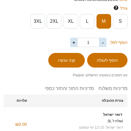
גודל
3XL
2XL
XL
L
M
S
+
-
הוסף לסל:
אנו תומכים באמצעי התשלום: Paypal
מדיניות משלוח
מדיניות החזר והחזר כספי
צורת ההובלה
עלויות
דואר ישראל
(שלח ל IL)
₪0.00
דואר ישראל: 12-15 ימי עסקים