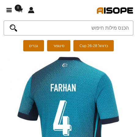
0
כדורגל Cup 26-28
סינגפור
גברים