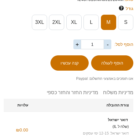
גודל
3XL
2XL
XL
L
M
S
+
-
הוסף לסל:
אנו תומכים באמצעי התשלום: Paypal
מדיניות משלוח
מדיניות החזר והחזר כספי
צורת ההובלה
עלויות
דואר ישראל
(שלח ל IL)
₪0.00
דואר ישראל: 12-15 ימי עסקים