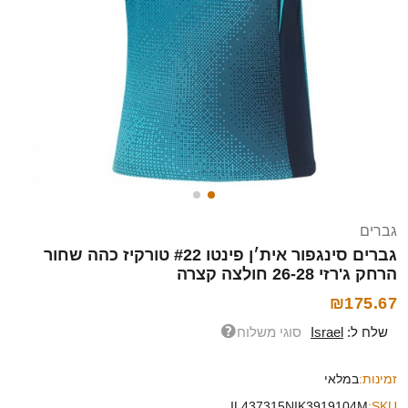
גברים
גברים סינגפור אית׳ן פינטו #22 טורקיז כהה שחור
הרחק ג'רזי 26-28 חולצה קצרה
₪175.67
שלח ל:
Israel
סוגי משלוח
זמינות:
במלאי
IL437315NIK3919104M
SKU: