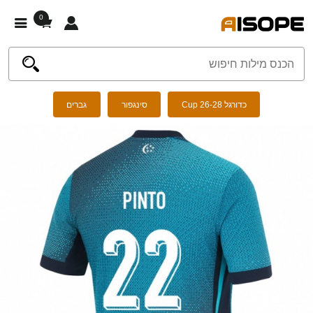
0
כדורגל Cup 26-28
סינגפור
גברים