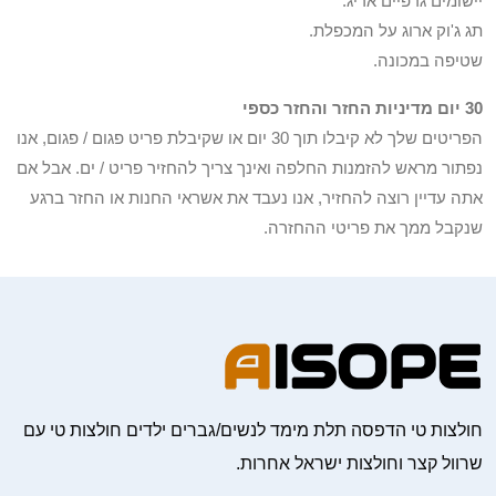
יישומים גרפיים אריג.
תג ג'וק ארוג על המכפלת.
שטיפה במכונה.
30 יום מדיניות החזר והחזר כספי
הפריטים שלך לא קיבלו תוך 30 יום או שקיבלת פריט פגום / פגום, אנו
נפתור מראש להזמנות החלפה ואינך צריך להחזיר פריט / ים. אבל אם
אתה עדיין רוצה להחזיר, אנו נעבד את אשראי החנות או החזר ברגע
שנקבל ממך את פריטי ההחזרה.
חולצות טי הדפסה תלת מימד לנשים/גברים ילדים חולצות טי עם
שרוול קצר וחולצות ישראל אחרות.