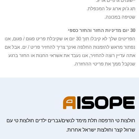
יישומים גרפיים אריג.
תג ג'וק ארוג על המכפלת.
שטיפה במכונה.
30 יום מדיניות החזר והחזר כספי
הפריטים שלך לא קיבלו תוך 30 יום או שקיבלת פריט פגום / פגום, אנו
נפתור מראש להזמנות החלפה ואינך צריך להחזיר פריט / ים. אבל אם
אתה עדיין רוצה להחזיר, אנו נעבד את אשראי החנות או החזר ברגע
שנקבל ממך את פריטי ההחזרה.
חולצות טי הדפסה תלת מימד לנשים/גברים ילדים חולצות טי עם
שרוול קצר וחולצות ישראל אחרות.