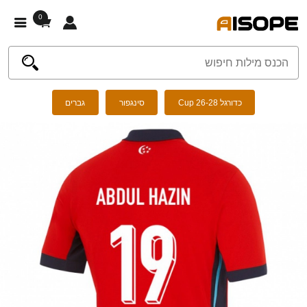
0
כדורגל Cup 26-28
סינגפור
גברים