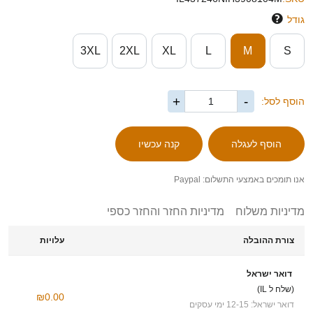
גודל
3XL
2XL
XL
L
M
S
+
-
הוסף לסל:
אנו תומכים באמצעי התשלום: Paypal
מדיניות משלוח
מדיניות החזר והחזר כספי
צורת ההובלה
עלויות
דואר ישראל
(שלח ל IL)
₪0.00
דואר ישראל: 12-15 ימי עסקים