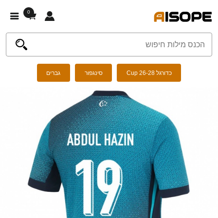
0
כדורגל Cup 26-28
סינגפור
גברים