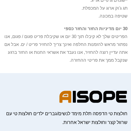
יישומים גרפיים אריג.
תג ג'וק ארוג על המכפלת.
שטיפה במכונה.
30 יום מדיניות החזר והחזר כספי
הפריטים שלך לא קיבלו תוך 30 יום או שקיבלת פריט פגום / פגום, אנו
נפתור מראש להזמנות החלפה ואינך צריך להחזיר פריט / ים. אבל אם
אתה עדיין רוצה להחזיר, אנו נעבד את אשראי החנות או החזר ברגע
שנקבל ממך את פריטי ההחזרה.
חולצות טי הדפסה תלת מימד לנשים/גברים ילדים חולצות טי עם
שרוול קצר וחולצות ישראל אחרות.