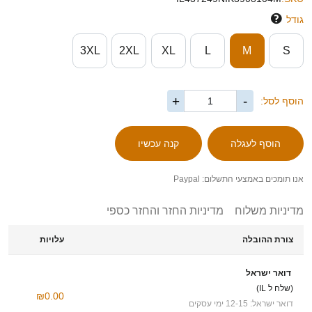
גודל
3XL
2XL
XL
L
M
S
+
-
הוסף לסל:
אנו תומכים באמצעי התשלום: Paypal
מדיניות משלוח
מדיניות החזר והחזר כספי
צורת ההובלה
עלויות
דואר ישראל
(שלח ל IL)
₪0.00
דואר ישראל: 12-15 ימי עסקים