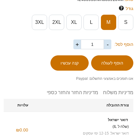
גודל
3XL
2XL
XL
L
M
S
+
-
הוסף לסל:
אנו תומכים באמצעי התשלום: Paypal
מדיניות משלוח
מדיניות החזר והחזר כספי
צורת ההובלה
עלויות
דואר ישראל
(שלח ל IL)
₪0.00
דואר ישראל: 12-15 ימי עסקים