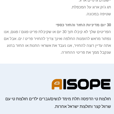
יישומים גרפיים אריג.
תג ג'וק ארוג על המכפלת.
שטיפה במכונה.
30 יום מדיניות החזר והחזר כספי
הפריטים שלך לא קיבלו תוך 30 יום או שקיבלת פריט פגום / פגום, אנו
נפתור מראש להזמנות החלפה ואינך צריך להחזיר פריט / ים. אבל אם
אתה עדיין רוצה להחזיר, אנו נעבד את אשראי החנות או החזר ברגע
שנקבל ממך את פריטי ההחזרה.
חולצות טי הדפסה תלת מימד לנשים/גברים ילדים חולצות טי עם
שרוול קצר וחולצות ישראל אחרות.