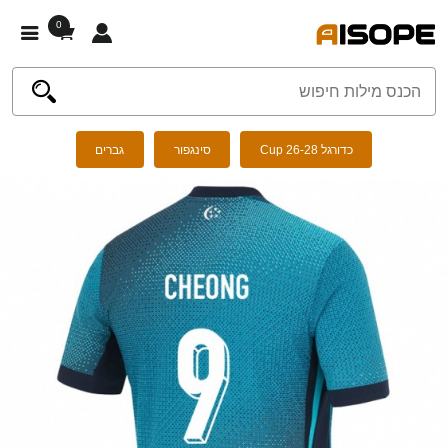
0
כדורגל Cup 26-28
סינגפור
גברים