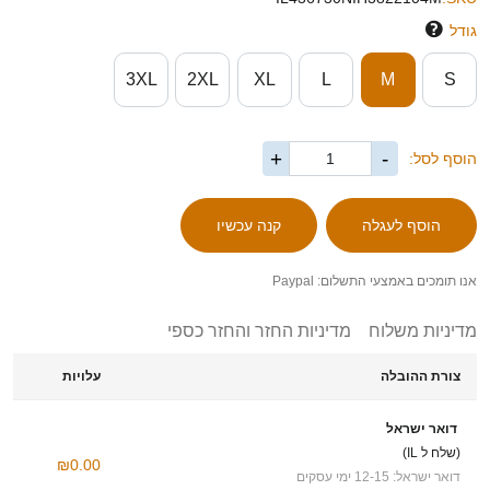
גודל
3XL
2XL
XL
L
M
S
+
-
הוסף לסל:
אנו תומכים באמצעי התשלום: Paypal
מדיניות משלוח
מדיניות החזר והחזר כספי
צורת ההובלה
עלויות
דואר ישראל
(שלח ל IL)
₪0.00
דואר ישראל: 12-15 ימי עסקים