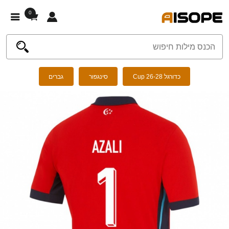
0
כדורגל Cup 26-28
סינגפור
גברים