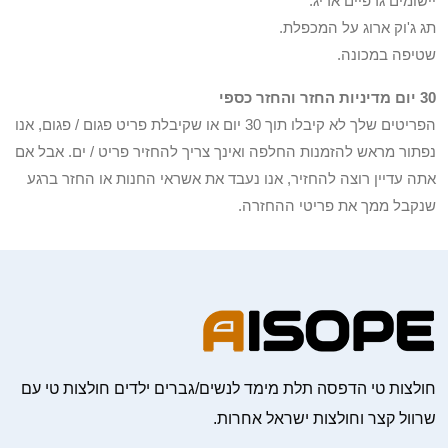
יישומים גרפיים אריג.
תג ג'וק ארוג על המכפלת.
שטיפה במכונה.
30 יום מדיניות החזר והחזר כספי
הפריטים שלך לא קיבלו תוך 30 יום או שקיבלת פריט פגום / פגום, אנו
נפתור מראש להזמנות החלפה ואינך צריך להחזיר פריט / ים. אבל אם
אתה עדיין רוצה להחזיר, אנו נעבד את אשראי החנות או החזר ברגע
שנקבל ממך את פריטי ההחזרה.
חולצות טי הדפסה תלת מימד לנשים/גברים ילדים חולצות טי עם
שרוול קצר וחולצות ישראל אחרות.