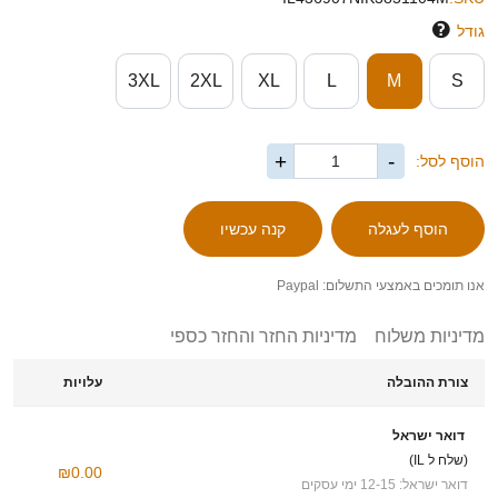
גודל
3XL
2XL
XL
L
M
S
+
-
הוסף לסל:
אנו תומכים באמצעי התשלום: Paypal
מדיניות משלוח
מדיניות החזר והחזר כספי
צורת ההובלה
עלויות
דואר ישראל
(שלח ל IL)
₪0.00
דואר ישראל: 12-15 ימי עסקים