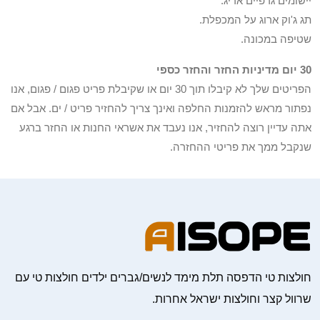
יישומים גרפיים אריג.
תג ג'וק ארוג על המכפלת.
שטיפה במכונה.
30 יום מדיניות החזר והחזר כספי
הפריטים שלך לא קיבלו תוך 30 יום או שקיבלת פריט פגום / פגום, אנו
נפתור מראש להזמנות החלפה ואינך צריך להחזיר פריט / ים. אבל אם
אתה עדיין רוצה להחזיר, אנו נעבד את אשראי החנות או החזר ברגע
שנקבל ממך את פריטי ההחזרה.
חולצות טי הדפסה תלת מימד לנשים/גברים ילדים חולצות טי עם
שרוול קצר וחולצות ישראל אחרות.