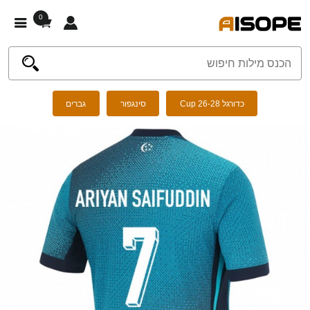
0
כדורגל Cup 26-28
סינגפור
גברים