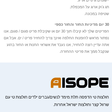
יישומים גרפיים אריג.
תג ג'וק ארוג על המכפלת.
שטיפה במכונה.
30 יום מדיניות החזר והחזר כספי
הפריטים שלך לא קיבלו תוך 30 יום או שקיבלת פריט פגום / פגום, אנו
נפתור מראש להזמנות החלפה ואינך צריך להחזיר פריט / ים. אבל אם
אתה עדיין רוצה להחזיר, אנו נעבד את אשראי החנות או החזר ברגע
שנקבל ממך את פריטי ההחזרה.
חולצות טי הדפסה תלת מימד לנשים/גברים ילדים חולצות טי עם
שרוול קצר וחולצות ישראל אחרות.