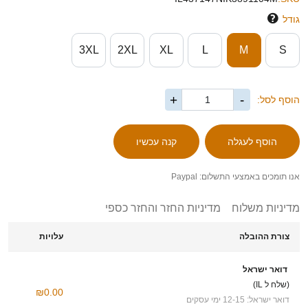
גודל
3XL
2XL
XL
L
M
S
+
-
הוסף לסל:
אנו תומכים באמצעי התשלום: Paypal
מדיניות משלוח
מדיניות החזר והחזר כספי
צורת ההובלה
עלויות
דואר ישראל
(שלח ל IL)
₪0.00
דואר ישראל: 12-15 ימי עסקים