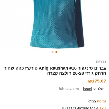
גברים
גברים סינגפור Aniq Raushan #16 טורקיז כהה שחור
הרחק ג'רזי 26-28 חולצה קצרה
₪175.67
שלח ל:
Israel
סוגי משלוח
זמינות:
במלאי
IL437147NIK3891104M
SKU: