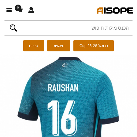
0
כדורגל Cup 26-28
סינגפור
גברים