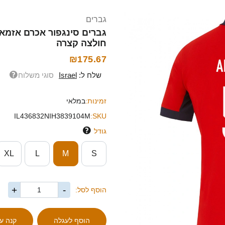
גברים
חולצה קצרה
₪175.67
שלח ל:
Israel
סוגי משלוח
זמינות:
במלאי
IL436832NIH3839104M
SKU:
גודל
XL
L
M
S
+
-
הוסף לסל: