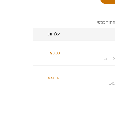
החזר כספי
עלויות
₪0.00
וח חינם
₪41.97