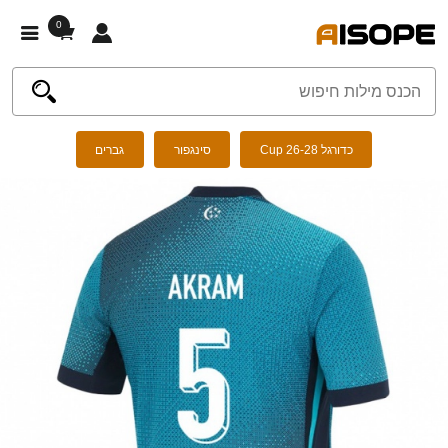
0
כדורגל Cup 26-28
סינגפור
גברים