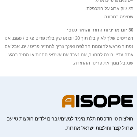
יישומים גרפיים אריג.
תג ג'וק ארוג על המכפלת.
שטיפה במכונה.
30 יום מדיניות החזר והחזר כספי
הפריטים שלך לא קיבלו תוך 30 יום או שקיבלת פריט פגום / פגום, אנו
נפתור מראש להזמנות החלפה ואינך צריך להחזיר פריט / ים. אבל אם
אתה עדיין רוצה להחזיר, אנו נעבד את אשראי החנות או החזר ברגע
שנקבל ממך את פריטי ההחזרה.
חולצות טי הדפסה תלת מימד לנשים/גברים ילדים חולצות טי עם
שרוול קצר וחולצות ישראל אחרות.