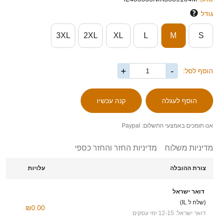
גודל
3XL
2XL
XL
L
M
S
+
-
הוסף לסל:
אנו תומכים באמצעי התשלום: Paypal
מדיניות משלוח
מדיניות החזר והחזר כספי
צורת ההובלה
עלויות
דואר ישראל
(שלח ל IL)
₪0.00
דואר ישראל: 12-15 ימי עסקים