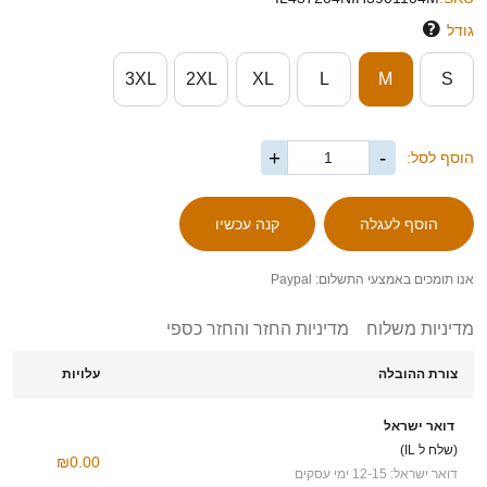
גודל
3XL
2XL
XL
L
M
S
+
-
הוסף לסל:
אנו תומכים באמצעי התשלום: Paypal
מדיניות משלוח
מדיניות החזר והחזר כספי
צורת ההובלה
עלויות
דואר ישראל
(שלח ל IL)
₪0.00
דואר ישראל: 12-15 ימי עסקים