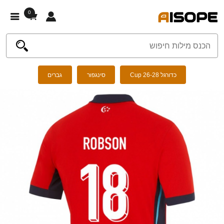
0
כדורגל Cup 26-28
סינגפור
גברים