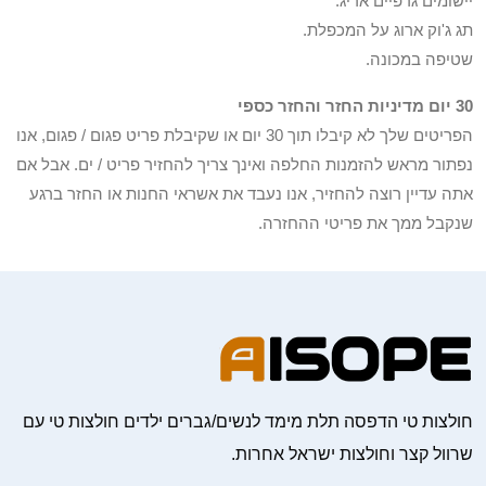
יישומים גרפיים אריג.
תג ג'וק ארוג על המכפלת.
שטיפה במכונה.
30 יום מדיניות החזר והחזר כספי
הפריטים שלך לא קיבלו תוך 30 יום או שקיבלת פריט פגום / פגום, אנו
נפתור מראש להזמנות החלפה ואינך צריך להחזיר פריט / ים. אבל אם
אתה עדיין רוצה להחזיר, אנו נעבד את אשראי החנות או החזר ברגע
שנקבל ממך את פריטי ההחזרה.
חולצות טי הדפסה תלת מימד לנשים/גברים ילדים חולצות טי עם
שרוול קצר וחולצות ישראל אחרות.