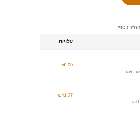
החזר כספי
עלויות
₪0.00
וח חינם
₪41.97