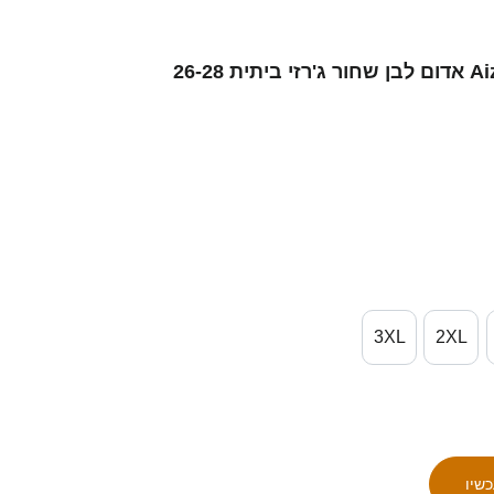
גברים סינגפור Aizil Yazid #1 אדום לבן שחור ג'רזי ביתית 26-28
3XL
2XL