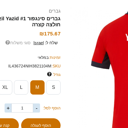
גברים
חולצה קצרה
₪175.67
שלח ל:
Israel
סוגי משלוח
זמינות:
במלאי
IL436724NIH3821104M
SKU:
גודל
XL
L
M
S
+
-
הוסף לסל: