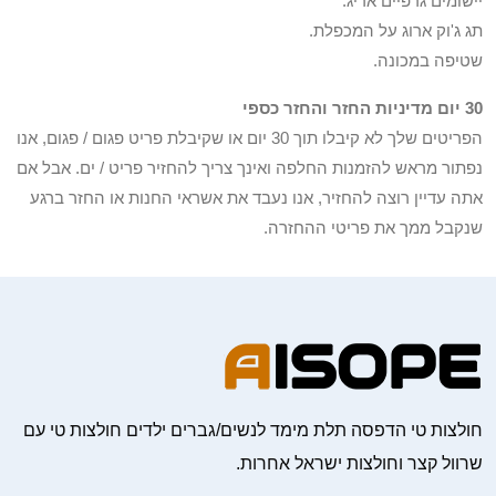
יישומים גרפיים אריג.
תג ג'וק ארוג על המכפלת.
שטיפה במכונה.
30 יום מדיניות החזר והחזר כספי
הפריטים שלך לא קיבלו תוך 30 יום או שקיבלת פריט פגום / פגום, אנו
נפתור מראש להזמנות החלפה ואינך צריך להחזיר פריט / ים. אבל אם
אתה עדיין רוצה להחזיר, אנו נעבד את אשראי החנות או החזר ברגע
שנקבל ממך את פריטי ההחזרה.
חולצות טי הדפסה תלת מימד לנשים/גברים ילדים חולצות טי עם
שרוול קצר וחולצות ישראל אחרות.