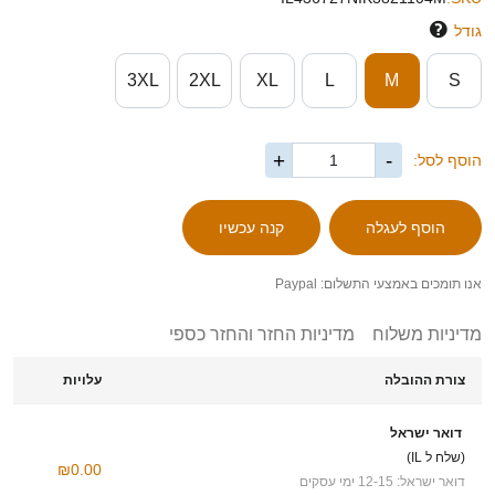
גודל
3XL
2XL
XL
L
M
S
+
-
הוסף לסל:
אנו תומכים באמצעי התשלום: Paypal
מדיניות משלוח
מדיניות החזר והחזר כספי
צורת ההובלה
עלויות
דואר ישראל
(שלח ל IL)
₪0.00
דואר ישראל: 12-15 ימי עסקים