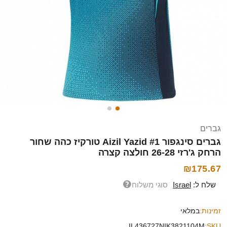
גברים
גברים סינגפור Aizil Yazid #1 טורקיז כהה שחור
הרחק ג'רזי 26-28 חולצה קצרה
₪175.67
שלח ל:
Israel
סוגי משלוח
זמינות:
במלאי
IL436727NIK3821104M
SKU: