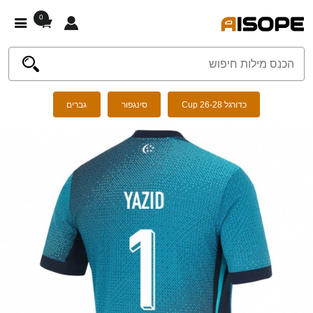
0
כדורגל Cup 26-28
סינגפור
גברים