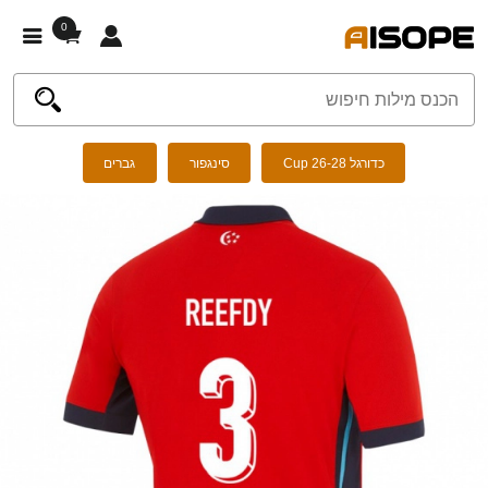
0
כדורגל Cup 26-28
סינגפור
גברים