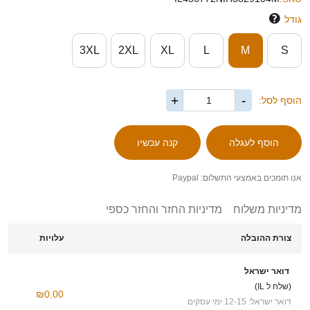
גודל
3XL
2XL
XL
L
M
S
+
-
הוסף לסל:
אנו תומכים באמצעי התשלום: Paypal
מדיניות משלוח
מדיניות החזר והחזר כספי
צורת ההובלה
עלויות
דואר ישראל
(שלח ל IL)
₪0.00
דואר ישראל: 12-15 ימי עסקים