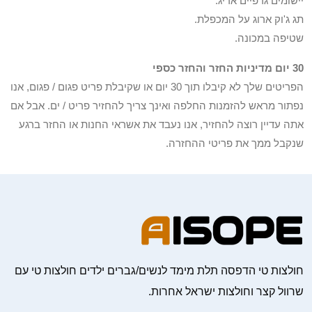
יישומים גרפיים אריג.
תג ג'וק ארוג על המכפלת.
שטיפה במכונה.
30 יום מדיניות החזר והחזר כספי
הפריטים שלך לא קיבלו תוך 30 יום או שקיבלת פריט פגום / פגום, אנו
נפתור מראש להזמנות החלפה ואינך צריך להחזיר פריט / ים. אבל אם
אתה עדיין רוצה להחזיר, אנו נעבד את אשראי החנות או החזר ברגע
שנקבל ממך את פריטי ההחזרה.
חולצות טי הדפסה תלת מימד לנשים/גברים ילדים חולצות טי עם
שרוול קצר וחולצות ישראל אחרות.