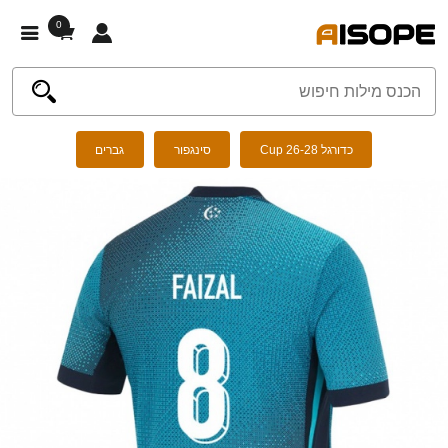
0
כדורגל Cup 26-28
סינגפור
גברים