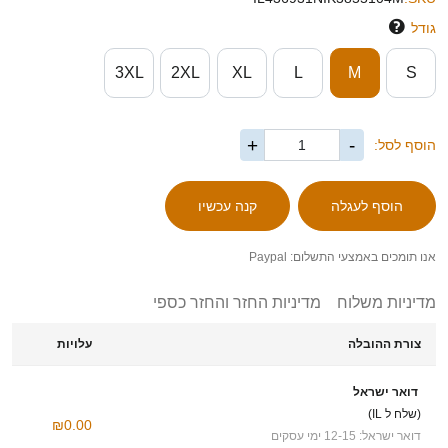
גודל
3XL
2XL
XL
L
M
S
+
-
הוסף לסל:
אנו תומכים באמצעי התשלום: Paypal
מדיניות משלוח
מדיניות החזר והחזר כספי
צורת ההובלה
עלויות
דואר ישראל
(שלח ל IL)
₪0.00
דואר ישראל: 12-15 ימי עסקים