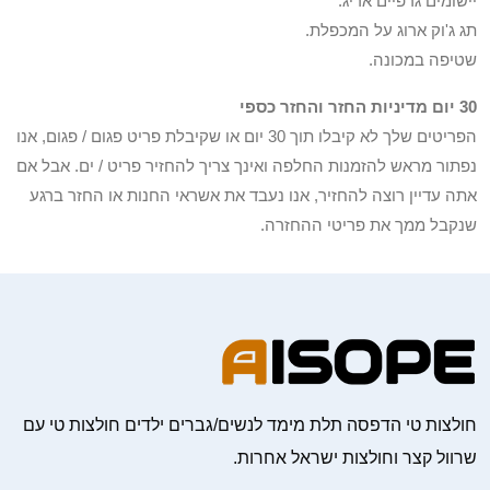
יישומים גרפיים אריג.
תג ג'וק ארוג על המכפלת.
שטיפה במכונה.
30 יום מדיניות החזר והחזר כספי
הפריטים שלך לא קיבלו תוך 30 יום או שקיבלת פריט פגום / פגום, אנו
נפתור מראש להזמנות החלפה ואינך צריך להחזיר פריט / ים. אבל אם
אתה עדיין רוצה להחזיר, אנו נעבד את אשראי החנות או החזר ברגע
שנקבל ממך את פריטי ההחזרה.
חולצות טי הדפסה תלת מימד לנשים/גברים ילדים חולצות טי עם
שרוול קצר וחולצות ישראל אחרות.