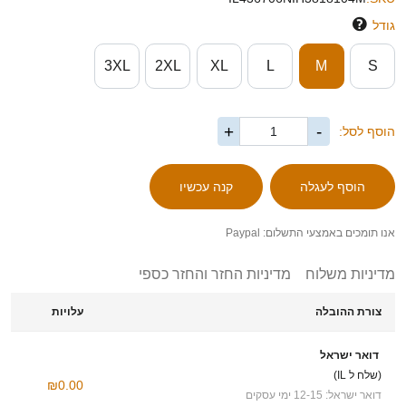
גודל
3XL
2XL
XL
L
M
S
+
-
הוסף לסל:
אנו תומכים באמצעי התשלום: Paypal
מדיניות משלוח
מדיניות החזר והחזר כספי
צורת ההובלה
עלויות
דואר ישראל
(שלח ל IL)
₪0.00
דואר ישראל: 12-15 ימי עסקים