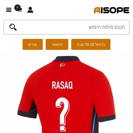
0
כדורגל Cup 26-28
סינגפור
גברים