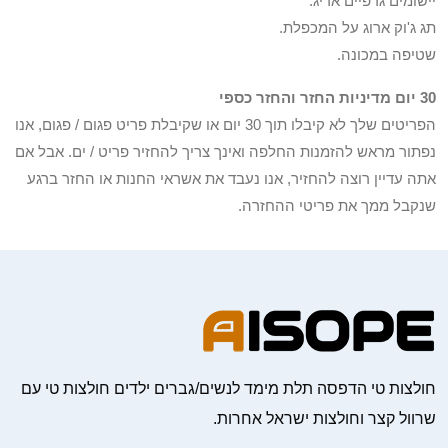
יישומים גרפיים אריג.
תג ג'וק ארוג על המכפלת.
שטיפה במכונה.
30 יום מדיניות החזר והחזר כספי
הפריטים שלך לא קיבלו תוך 30 יום או שקיבלת פריט פגום / פגום, אנו
נפתור מראש להזמנות החלפה ואינך צריך להחזיר פריט / ים. אבל אם
אתה עדיין רוצה להחזיר, אנו נעבד את אשראי החנות או החזר ברגע
שנקבל ממך את פריטי ההחזרה.
חולצות טי הדפסה תלת מימד לנשים/גברים ילדים חולצות טי עם
שרוול קצר וחולצות ישראל אחרות.