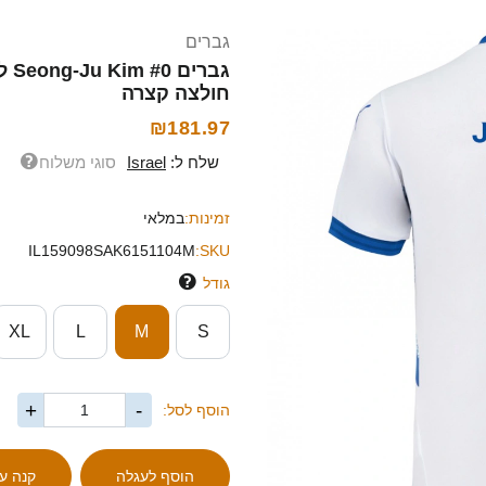
גברים
חולצה קצרה
₪181.97
שלח ל:
Israel
סוגי משלוח
זמינות:
במלאי
IL159098SAK6151104M
SKU:
גודל
XL
L
M
S
+
-
הוסף לסל: