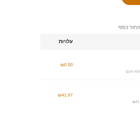
החזר כספי
עלויות
₪0.00
וח חינם
₪41.97