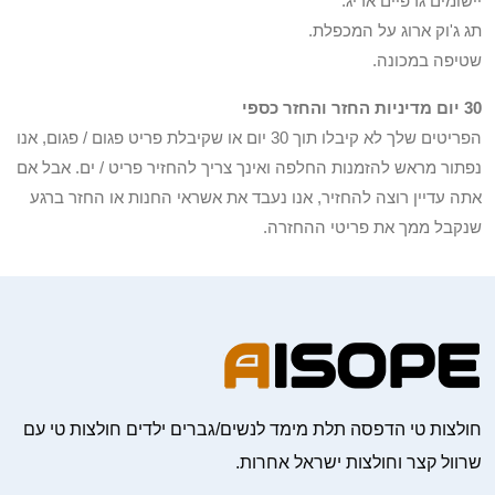
יישומים גרפיים אריג.
תג ג'וק ארוג על המכפלת.
שטיפה במכונה.
30 יום מדיניות החזר והחזר כספי
הפריטים שלך לא קיבלו תוך 30 יום או שקיבלת פריט פגום / פגום, אנו
נפתור מראש להזמנות החלפה ואינך צריך להחזיר פריט / ים. אבל אם
אתה עדיין רוצה להחזיר, אנו נעבד את אשראי החנות או החזר ברגע
שנקבל ממך את פריטי ההחזרה.
חולצות טי הדפסה תלת מימד לנשים/גברים ילדים חולצות טי עם
שרוול קצר וחולצות ישראל אחרות.