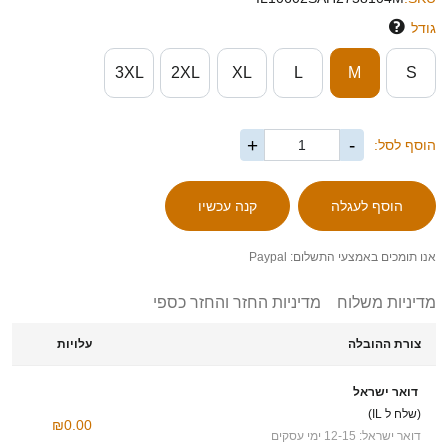
גודל
3XL
2XL
XL
L
M
S
+
-
הוסף לסל:
אנו תומכים באמצעי התשלום: Paypal
מדיניות משלוח
מדיניות החזר והחזר כספי
צורת ההובלה
עלויות
דואר ישראל
(שלח ל IL)
₪0.00
דואר ישראל: 12-15 ימי עסקים