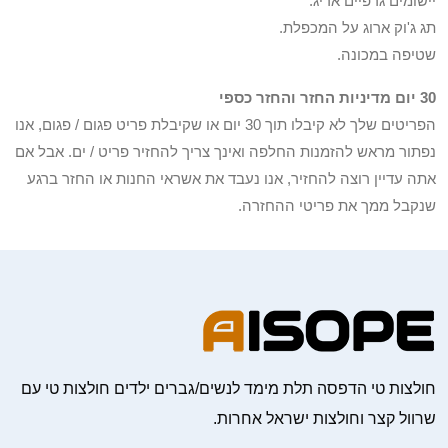
יישומים גרפיים אריג.
תג ג'וק ארוג על המכפלת.
שטיפה במכונה.
30 יום מדיניות החזר והחזר כספי
הפריטים שלך לא קיבלו תוך 30 יום או שקיבלת פריט פגום / פגום, אנו
נפתור מראש להזמנות החלפה ואינך צריך להחזיר פריט / ים. אבל אם
אתה עדיין רוצה להחזיר, אנו נעבד את אשראי החנות או החזר ברגע
שנקבל ממך את פריטי ההחזרה.
חולצות טי הדפסה תלת מימד לנשים/גברים ילדים חולצות טי עם
שרוול קצר וחולצות ישראל אחרות.