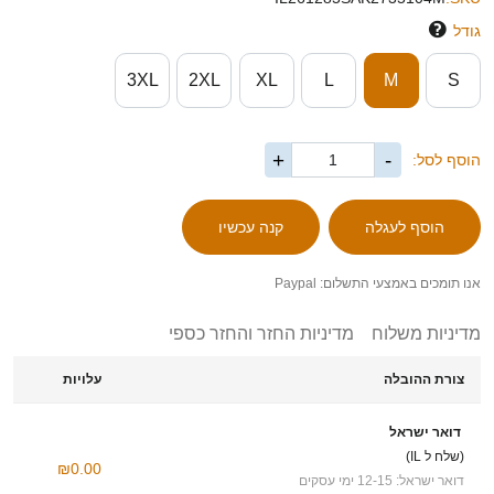
גודל
3XL
2XL
XL
L
M
S
+
-
הוסף לסל:
אנו תומכים באמצעי התשלום: Paypal
מדיניות משלוח
מדיניות החזר והחזר כספי
צורת ההובלה
עלויות
דואר ישראל
(שלח ל IL)
₪0.00
דואר ישראל: 12-15 ימי עסקים