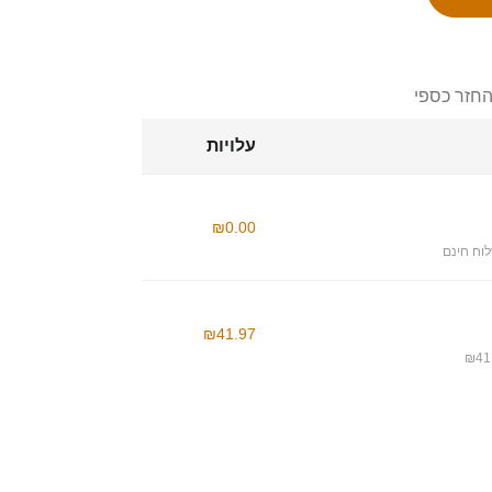
החזר כספי
עלויות
₪0.00
וח חינם
₪41.97