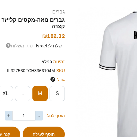
גברים
קצרה
₪182.32
שלח ל:
Israel
סוגי משלוח
זמינות:
במלאי
IL327560FCH3366104M
SKU:
גודל
XL
L
M
S
+
-
הוסף לסל: