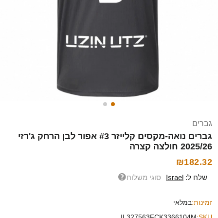
גברים
גברים נואה-מקסים קלייזר #3 אפור לבן הרחק ג'רזי
2025/26 חולצה קצרה
₪182.32
שלח ל:
Israel
סוגי משלוח
זמינות:
במלאי
IL327563FCK3366104M
SKU: