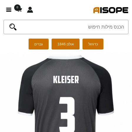
0
כדורגל
אולם 1846
גברים