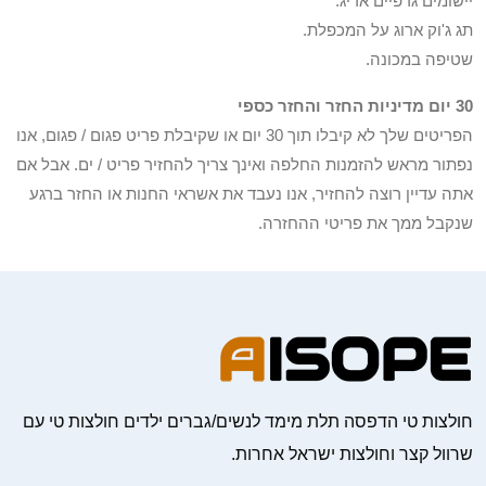
יישומים גרפיים אריג.
תג ג'וק ארוג על המכפלת.
שטיפה במכונה.
30 יום מדיניות החזר והחזר כספי
הפריטים שלך לא קיבלו תוך 30 יום או שקיבלת פריט פגום / פגום, אנו
נפתור מראש להזמנות החלפה ואינך צריך להחזיר פריט / ים. אבל אם
אתה עדיין רוצה להחזיר, אנו נעבד את אשראי החנות או החזר ברגע
שנקבל ממך את פריטי ההחזרה.
חולצות טי הדפסה תלת מימד לנשים/גברים ילדים חולצות טי עם
שרוול קצר וחולצות ישראל אחרות.