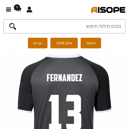
0
כדורגל
אולם 1846
גברים