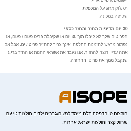
יישומים גרפיים אריג.
תג ג'וק ארוג על המכפלת.
שטיפה במכונה.
30 יום מדיניות החזר והחזר כספי
הפריטים שלך לא קיבלו תוך 30 יום או שקיבלת פריט פגום / פגום, אנו
נפתור מראש להזמנות החלפה ואינך צריך להחזיר פריט / ים. אבל אם
אתה עדיין רוצה להחזיר, אנו נעבד את אשראי החנות או החזר ברגע
שנקבל ממך את פריטי ההחזרה.
חולצות טי הדפסה תלת מימד לנשים/גברים ילדים חולצות טי עם
שרוול קצר וחולצות ישראל אחרות.