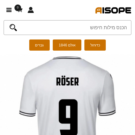
0
כדורגל
אולם 1846
גברים