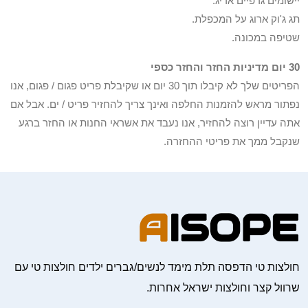
יישומים גרפיים אריג.
תג ג'וק ארוג על המכפלת.
שטיפה במכונה.
30 יום מדיניות החזר והחזר כספי
הפריטים שלך לא קיבלו תוך 30 יום או שקיבלת פריט פגום / פגום, אנו
נפתור מראש להזמנות החלפה ואינך צריך להחזיר פריט / ים. אבל אם
אתה עדיין רוצה להחזיר, אנו נעבד את אשראי החנות או החזר ברגע
שנקבל ממך את פריטי ההחזרה.
חולצות טי הדפסה תלת מימד לנשים/גברים ילדים חולצות טי עם
שרוול קצר וחולצות ישראל אחרות.