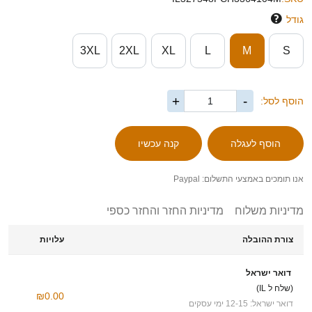
גודל
3XL
2XL
XL
L
M
S
+
-
הוסף לסל:
אנו תומכים באמצעי התשלום: Paypal
מדיניות משלוח
מדיניות החזר והחזר כספי
צורת ההובלה
עלויות
דואר ישראל
(שלח ל IL)
₪0.00
דואר ישראל: 12-15 ימי עסקים