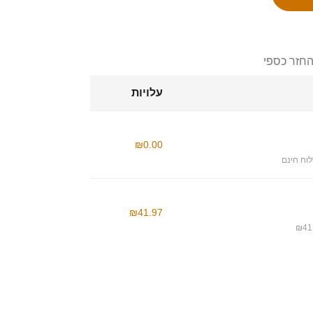
החזר כספי
עלויות
₪0.00
וח חינם
₪41.97