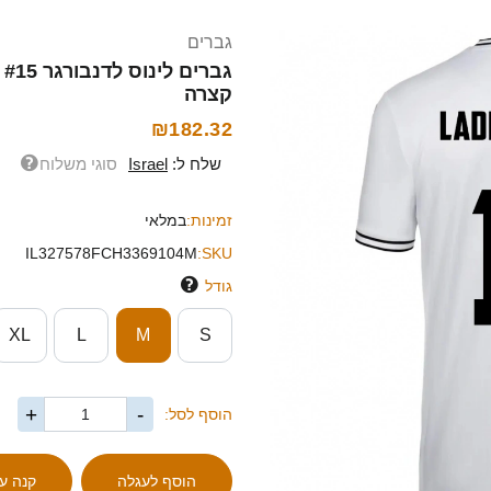
גברים
קצרה
₪182.32
שלח ל:
Israel
סוגי משלוח
זמינות:
במלאי
IL327578FCH3369104M
SKU:
גודל
XL
L
M
S
+
-
הוסף לסל: