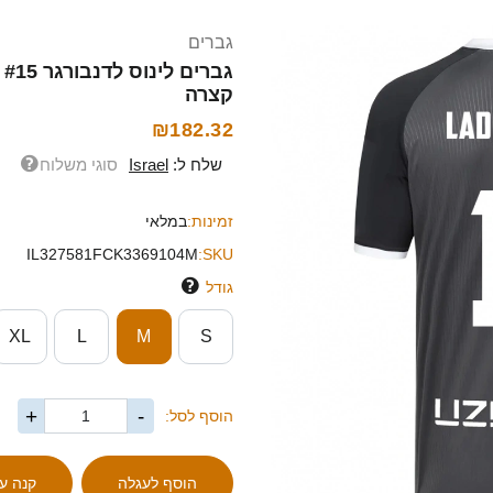
גברים
קצרה
₪182.32
שלח ל:
Israel
סוגי משלוח
זמינות:
במלאי
IL327581FCK3369104M
SKU:
גודל
XL
L
M
S
+
-
הוסף לסל: