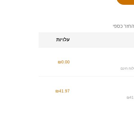
החזר כספי
עלויות
₪0.00
וח חינם
₪41.97