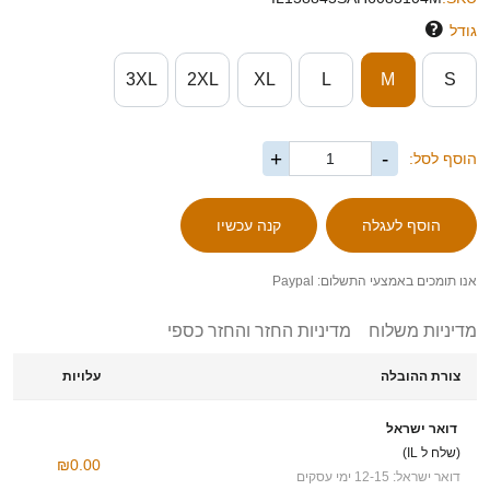
גודל
3XL
2XL
XL
L
M
S
+
-
הוסף לסל:
אנו תומכים באמצעי התשלום: Paypal
מדיניות משלוח
מדיניות החזר והחזר כספי
צורת ההובלה
עלויות
דואר ישראל
(שלח ל IL)
₪0.00
דואר ישראל: 12-15 ימי עסקים