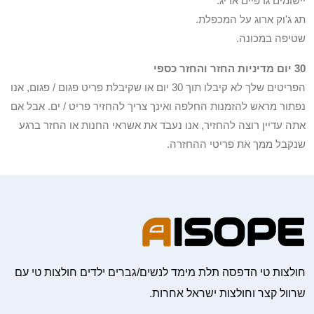
יישומים גרפיים אריג.
תג ג'וק ארוג על המכפלת.
שטיפה במכונה.
30 יום מדיניות החזר והחזר כספי
הפריטים שלך לא קיבלו תוך 30 יום או שקיבלת פריט פגום / פגום, אנו
נפתור מראש להזמנות החלפה ואינך צריך להחזיר פריט / ים. אבל אם
אתה עדיין רוצה להחזיר, אנו נעבד את אשראי החנות או החזר ברגע
שנקבל ממך את פריטי ההחזרה.
חולצות טי הדפסה תלת מימד לנשים/גברים ילדים חולצות טי עם
שרוול קצר וחולצות ישראל אחרות.