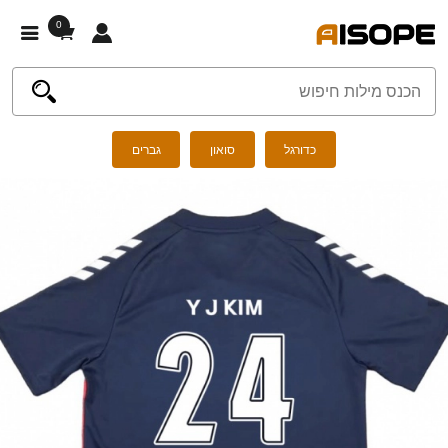
0
כדורגל
סואון
גברים