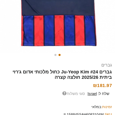
גברים
גברים Ju-Yeop Kim #24 כחול מלכותי אדום ג'רזי
ביתית 2025/26 חולצה קצרה
₪181.97
שלח ל:
Israel
סוגי משלוח
זמינות:
במלאי
IL158845SAH6083104M
SKU: