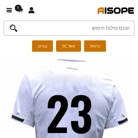
0
כדורגל
SC Verl
גברים