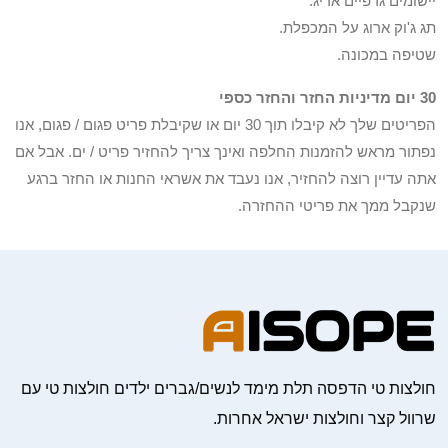
יישומים גרפיים אריג.
תג ג'וק ארוג על המכפלת.
שטיפה במכונה.
30 יום מדיניות החזר והחזר כספי
הפריטים שלך לא קיבלו תוך 30 יום או שקיבלת פריט פגום / פגום, אנו
נפתור מראש להזמנות החלפה ואינך צריך להחזיר פריט / ים. אבל אם
אתה עדיין רוצה להחזיר, אנו נעבד את אשראי החנות או החזר ברגע
שנקבל ממך את פריטי ההחזרה.
חולצות טי הדפסה תלת מימד לנשים/גברים ילדים חולצות טי עם
שרוול קצר וחולצות ישראל אחרות.