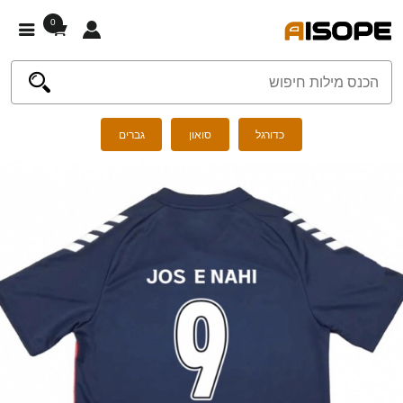
0
כדורגל
סואון
גברים