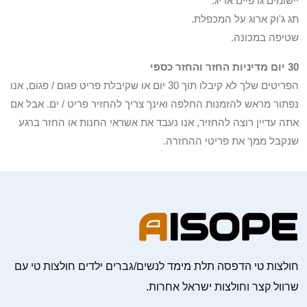
יישומים גרפיים אריג.
תג ג'וק ארוג על המכפלת.
שטיפה במכונה.
30 יום מדיניות החזר והחזר כספי
הפריטים שלך לא קיבלו תוך 30 יום או שקיבלת פריט פגום / פגום, אנו
נפתור מראש להזמנות החלפה ואינך צריך להחזיר פריט / ים. אבל אם
אתה עדיין רוצה להחזיר, אנו נעבד את אשראי החנות או החזר ברגע
שנקבל ממך את פריטי ההחזרה.
חולצות טי הדפסה תלת מימד לנשים/גברים ילדים חולצות טי עם
שרוול קצר וחולצות ישראל אחרות.