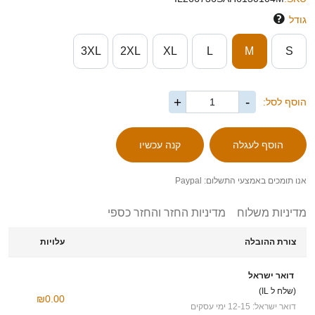
גודל
3XL
2XL
XL
L
M
S
+
-
הוסף לסל:
אנו תומכים באמצעי התשלום: Paypal
מדיניות משלוח
מדיניות החזר והחזר כספי
צורת ההובלה
עלויות
דואר ישראל
(שלח ל IL)
₪0.00
דואר ישראל: 12-15 ימי עסקים