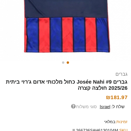
גברים
גברים Josée Nahi #9 כחול מלכותי אדום ג'רזי ביתית
2025/26 חולצה קצרה
₪181.97
שלח ל:
Israel
סוגי משלוח
זמינות:
במלאי
IL266736SAH6130104M
SKU: