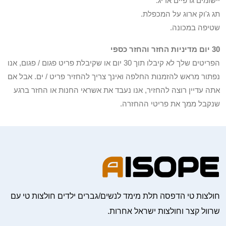
יישומים גרפיים אריג.
תג ג'וק ארוג על המכפלת.
שטיפה במכונה.
30 יום מדיניות החזר והחזר כספי
הפריטים שלך לא קיבלו תוך 30 יום או שקיבלת פריט פגום / פגום, אנו
נפתור מראש להזמנות החלפה ואינך צריך להחזיר פריט / ים. אבל אם
אתה עדיין רוצה להחזיר, אנו נעבד את אשראי החנות או החזר ברגע
שנקבל ממך את פריטי ההחזרה.
חולצות טי הדפסה תלת מימד לנשים/גברים ילדים חולצות טי עם
שרוול קצר וחולצות ישראל אחרות.