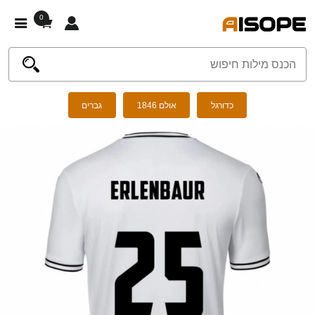
0
כדורגל
אולם 1846
גברים