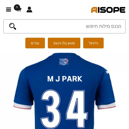
0
כדורגל
סוואן בלו ווינגס
גברים