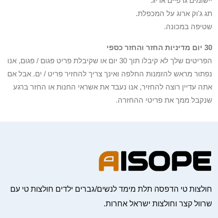
יישומים גרפיים אריג.
תג ג'וק ארוג על המכפלת.
שטיפה במכונה.
30 יום מדיניות החזר והחזר כספי
הפריטים שלך לא קיבלו תוך 30 יום או שקיבלת פריט פגום / פגום, אנו
נפתור מראש להזמנות החלפה ואינך צריך להחזיר פריט / ים. אבל אם
אתה עדיין רוצה להחזיר, אנו נעבד את אשראי החנות או החזר ברגע
שנקבל ממך את פריטי ההחזרה.
חולצות טי הדפסה תלת מימד לנשים/גברים ילדים חולצות טי עם
שרוול קצר וחולצות ישראל אחרות.