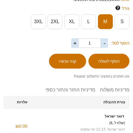
גודל
3XL
2XL
XL
L
M
S
+
-
הוסף לסל:
אנו תומכים באמצעי התשלום: Paypal
מדיניות משלוח
מדיניות החזר והחזר כספי
צורת ההובלה
עלויות
דואר ישראל
(שלח ל IL)
₪0.00
דואר ישראל: 12-15 ימי עסקים