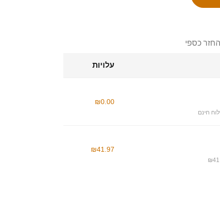
החזר כספי
עלויות
₪0.00
וח חינם
₪41.97