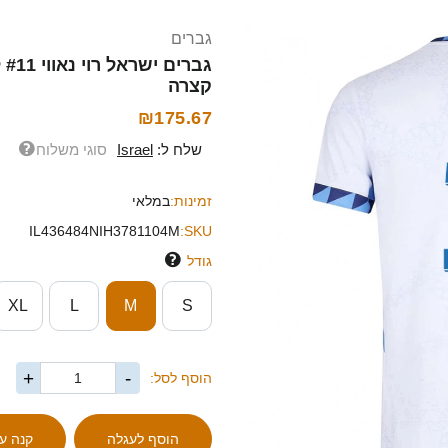
גברים
קצרה
₪175.67
שלח ל:
Israel
סוגי משלוח
זמינות:
במלאי
IL436484NIH3781104M
SKU:
גודל
XL
L
M
S
+
-
הוסף לסל: