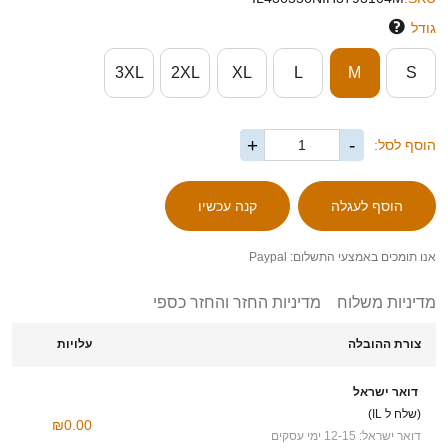
גודל
3XL
2XL
XL
L
M
S
+
-
הוסף לסל:
אנו תומכים באמצעי התשלום: Paypal
מדיניות משלוח
מדיניות החזר והחזר כספי
צורת ההובלה
עלויות
דואר ישראל
(שלח ל IL)
₪0.00
דואר ישראל: 12-15 ימי עסקים