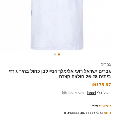
גברים
גברים ישראל רועי אלימלך #14 לבן כחול בהיר ג'רזי
ביתית 26-28 חולצה קצרה
₪175.67
שלח ל:
Israel
סוגי משלוח
זמינות:
במלאי
IL436556NIH3793104M
SKU: