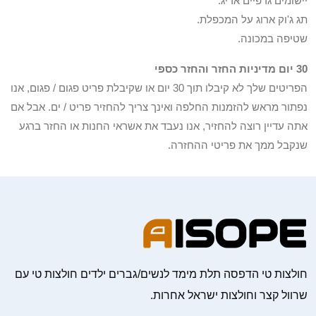
יישומים גרפיים אריג.
תג ג'וק ארוג על המכפלת.
שטיפה במכונה.
30 יום מדיניות החזר והחזר כספי
הפריטים שלך לא קיבלו תוך 30 יום או שקיבלת פריט פגום / פגום, אנו
נפתור מראש להזמנות החלפה ואינך צריך להחזיר פריט / ים. אבל אם
אתה עדיין רוצה להחזיר, אנו נעבד את אשראי החנות או החזר ברגע
שנקבל ממך את פריטי ההחזרה.
חולצות טי הדפסה תלת מימד לנשים/גברים ילדים חולצות טי עם
שרוול קצר וחולצות ישראל אחרות.