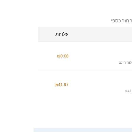
החזר כספי
עלויות
₪0.00
וח חינם
₪41.97