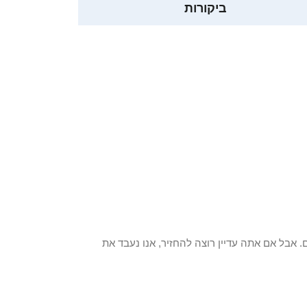
ביקורות
 פריט / ים. אבל אם אתה עדיין רוצה להחזיר, אנו נעבד את