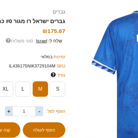
גברים
גברים ישראל רו מגור #0 כחול לבן הרחק ג'רזי 26-28 חולצה קצרה
₪175.67
שלח ל:
Israel
סוגי משלוח
זמינות:
במלאי
IL436175NIK3729104M
SKU:
גודל
XL
L
M
S
+
-
הוסף לסל: